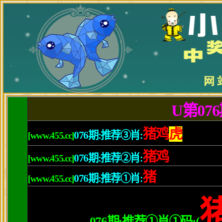
当前日期：
2026年8月6日 9:11 星期四 农历：丙午年(马) 五月初一 巳时
网站首页
学校概况
校园新闻
园丁
2021香港最快开奖现场直播
>
魅力涿中
>
魅力校园
>
来源：未知 点