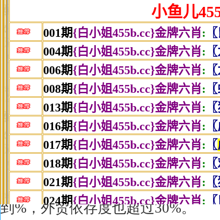
市场不仅有利于维系国内市场的产
竞争力的提升和相关产业的技术进
因此，随着我国新型产业链动力
级必将为“双循环”新发展格局提供
当前，我国经济总量已经迈上一
不断提升。
作为全球最先从疫情中恢复增长的
GDP增速，粮食总产量、制造业
保持良好增长，最终消费支出占G
到%，外贸依存度也超过30%。