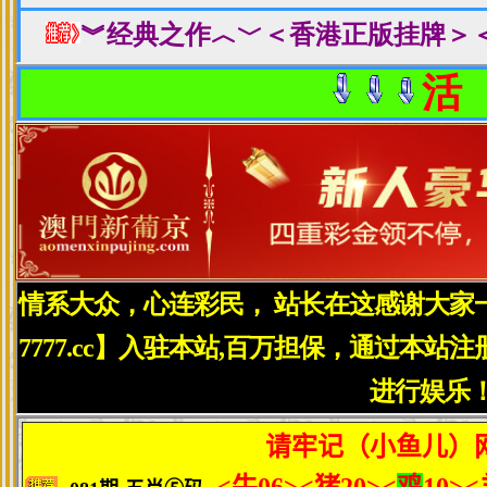
第三，由于科技创新带来全要素
的关键驱动要素。
“十四五”期间，中国的技术创
量大国向质量强国转变的关键期。
通过发挥企业优势、加强基础研
攻坚战，应对产业链供应链的冲击
有根本性的改观。
从对经济增长的贡献度来看，以
力资本创新的全要素生产率的合计贡
五”时期，消费、投资、出口“三驾