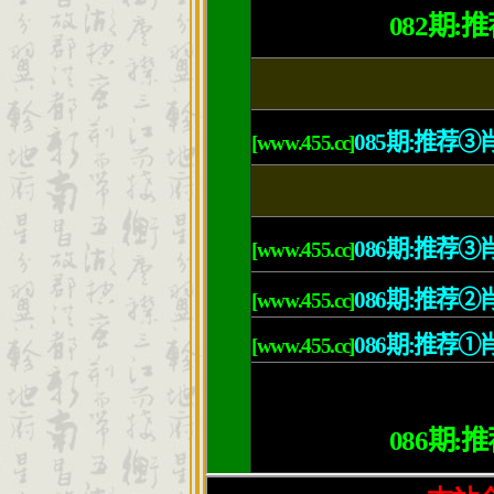
简述
方法
[年级
简述
备考
[年级
简述
用汗
[年级
简述
员会
[年级
简述
路。
[年级
简述
晖。